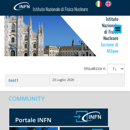
Istituto Nazionale di Fisica Nucleare
Istituto
Nazionale
di Fisica
Nucleare
Sezione di
Milano
Visualizza n.
test1
23 Luglio 2026
COMMUNITY