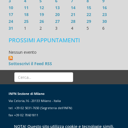
3
4
5
6
7
8
9
10
11
12
13
14
15
16
17
18
19
20
21
22
23
24
25
26
27
28
29
30
31
1
2
3
4
5
6
PROSSIMI APPUNTAMENTI
Nessun evento
Sottoscrivi il Feed RSS
INFN Sezione di Milano
Via Celoria,16 - 20133 Milano - Italia
tel. +39 02 5031-7650 (Segreteria dell'INFN)
fax +39 02 70601811
NOTA! Questo sito utilizza cookie e tecnologie simili.