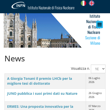
Istituto Nazionale di Fisica Nucleare
Istituto
Nazionale
di Fisica
Nucleare
Sezione di
Milano
News
Visualizza n.
A Giorgia Tonani il premio LHCb per la
06 Luglio
2026
migliore tesi di dottorato
JUNO pubblica i suoi primi dati su Nature
26 Giugno
2026
ERMES: Una proposta innovativa per la
07 Marzo
2026