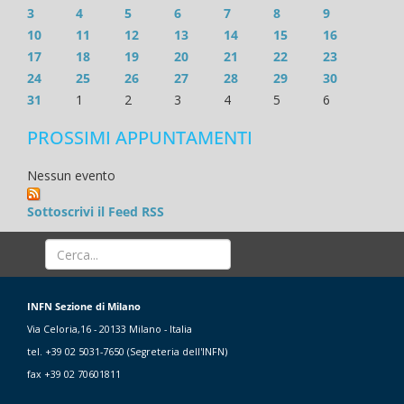
3
4
5
6
7
8
9
10
11
12
13
14
15
16
17
18
19
20
21
22
23
24
25
26
27
28
29
30
31
1
2
3
4
5
6
PROSSIMI APPUNTAMENTI
Nessun evento
Sottoscrivi il Feed RSS
INFN Sezione di Milano
Via Celoria,16 - 20133 Milano - Italia
tel. +39 02 5031-7650 (Segreteria dell'INFN)
fax +39 02 70601811