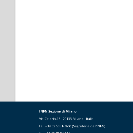
INFN Sezione di Milano
Via Celoria,16 - 20133 Milano - Italia
tel. +39 02 5031-7650 (Segreteria dell'INFN)