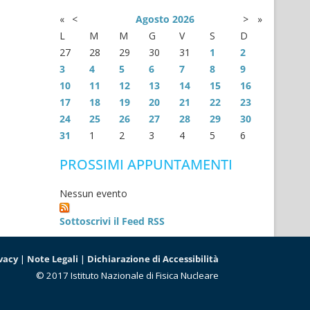
«
<
Agosto
2026
>
»
L
M
M
G
V
S
D
27
28
29
30
31
1
2
3
4
5
6
7
8
9
10
11
12
13
14
15
16
17
18
19
20
21
22
23
24
25
26
27
28
29
30
31
1
2
3
4
5
6
PROSSIMI APPUNTAMENTI
Nessun evento
Sottoscrivi il Feed RSS
vacy
|
Note Legali
|
Dichiarazione di Accessibilità
© 2017 Istituto Nazionale di Fisica Nucleare