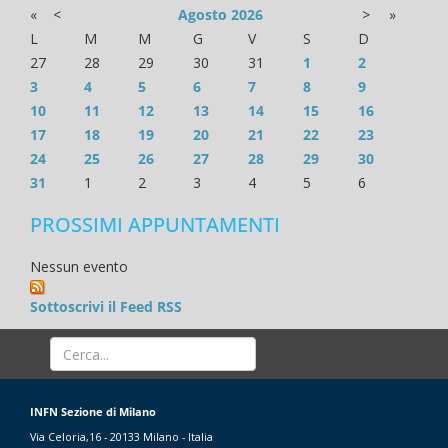
«
<
Agosto
2026
>
»
L
M
M
G
V
S
D
27
28
29
30
31
1
2
3
4
5
6
7
8
9
10
11
12
13
14
15
16
17
18
19
20
21
22
23
24
25
26
27
28
29
30
31
1
2
3
4
5
6
PROSSIMI APPUNTAMENTI
Nessun evento
Sottoscrivi il Feed RSS
INFN Sezione di Milano
Via Celoria,16 - 20133 Milano - Italia