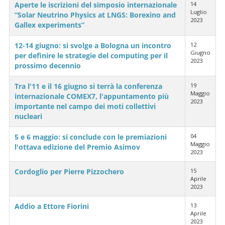
Aperte le iscrizioni del simposio internazionale
14
Luglio
“Solar Neutrino Physics at LNGS: Borexino and
2023
Gallex experiments”
12-14 giugno: si svolge a Bologna un incontro
12
Giugno
per definire le strategie del computing per il
2023
prossimo decennio
Tra l'11 e il 16 giugno si terrà la conferenza
19
Maggio
internazionale COMEX7, l'appuntamento più
2023
importante nel campo dei moti collettivi
nucleari
5 e 6 maggio: si conclude con le premiazioni
04
Maggio
l'ottava edizione del Premio Asimov
2023
Cordoglio per Pierre Pizzochero
15
Aprile
2023
Addio a Ettore Fiorini
13
Aprile
2023