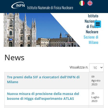
Istituto Nazionale di Fisica Nucleare
Istituto
Nazionale
di Fisica
Nucleare
Sezione di
Milano
News
Visualizza n.
Tre premi della SIF a ricercatori dell'INFN di
09
Agosto
Milano
2023
Nuova misura di precisione della massa del
25
Luglio
bosone di Higgs dall’esperimento ATLAS
2023