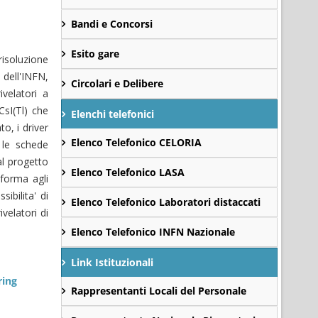
Bandi e Concorsi
Esito gare
isoluzione
 dell'INFN,
Circolari e Delibere
ivelatori a
 CsI(Tl) che
Elenchi telefonici
o, i driver
Elenco Telefonico CELORIA
e le schede
al progetto
Elenco Telefonico LASA
 forma agli
ibilita' di
Elenco Telefonico Laboratori distaccati
velatori di
Elenco Telefonico INFN Nazionale
.
Link Istituzionali
ring
Rappresentanti Locali del Personale