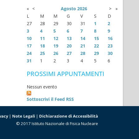
«
<
Agosto
2026
>
»
L
M
M
G
V
S
D
27
28
29
30
31
1
2
3
4
5
6
7
8
9
10
11
12
13
14
15
16
17
18
19
20
21
22
23
24
25
26
27
28
29
30
31
1
2
3
4
5
6
PROSSIMI APPUNTAMENTI
Nessun evento
Sottoscrivi il Feed RSS
vacy
|
Note Legali
|
Dichiarazione di Accessibilità
© 2017 Istituto Nazionale di Fisica Nucleare