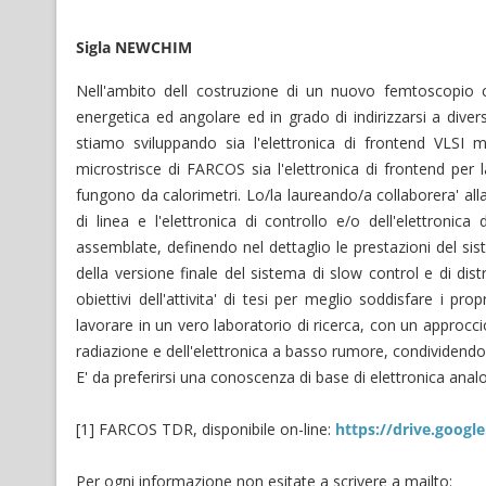
Sigla NEWCHIM
Nell'ambito dell costruzione di un nuovo femtoscopio c
energetica ed angolare ed in grado di indirizzarsi a divers
stiamo sviluppando sia l'elettronica di frontend VLSI mu
microstrisce di FARCOS sia l'elettronica di frontend per la l
fungono da calorimetri. Lo/la laureando/a collaborera' alla
di linea e l'elettronica di controllo e/o dell'elettronica d
assemblate, definendo nel dettaglio le prestazioni del sist
della versione finale del sistema di slow control e di dist
obiettivi dell'attivita' di tesi per meglio soddisfare i pro
lavorare in un vero laboratorio di ricerca, con un approcc
radiazione e dell'elettronica a basso rumore, condividendo 
E' da preferirsi una conoscenza di base di elettronica anal
[1] FARCOS TDR, disponibile on-line:
https://drive.goo
Per ogni informazione non esitate a scrivere a mailto: