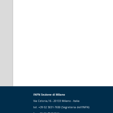
INFN Sezione di Milano
Via Celoria,16 - 20133 Milano - Italia
tel. +39 02 5031-7650 (Segreteria dell'INFN)