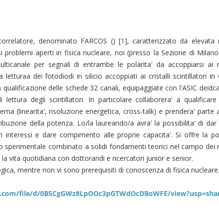
orrelatore, denominato FARCOS () [1], caratterizzato da elevata r
i problemi aperti in fisica nucleare, noi (presso la Sezione di Milano
lticanale per segnali di entrambe le polarita' da accoppiarsi ai r
etturaa dei fotodiodi in silicio accoppiati ai cristalli scintillatori in
 qualificazione delle schede 32 canali, equipaggiate con l'ASIC deidcat
i lettura degli scintillatori. In particolare collaborera' a qualificar
ema (linearita', risoluzione energetica, cross-talk) e prendera' parte 
ribuzione della potenza. Lo/la laureando/a avra' la possibilita' di dar
pri interessi e dare compimento alle proprie capacita'. Si offre la poss
io sperimentale combinato a solidi fondamenti teorici nel campo dei ri
la vita quotidiana con dottorandi e ricercatori junior e senior.
ogica, mentre non vi sono prerequisiti di conoscenza di fisica nucleare
gle.com/file/d/0B5CgGWz8LpOOc3pGTWdOcDBoWFE/view?usp=sha