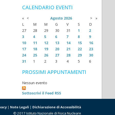
CALENDARIO EVENTI
«
<
Agosto
2026
>
»
L
M
M
G
V
S
D
27
28
29
30
31
1
2
3
4
5
6
7
8
9
10
11
12
13
14
15
16
17
18
19
20
21
22
23
24
25
26
27
28
29
30
31
1
2
3
4
5
6
PROSSIMI APPUNTAMENTI
Nessun evento
Sottoscrivi il Feed RSS
vacy
|
Note Legali
|
Dichiarazione di Accessibilità
© 2017 Istituto Nazionale di Fisica Nucleare