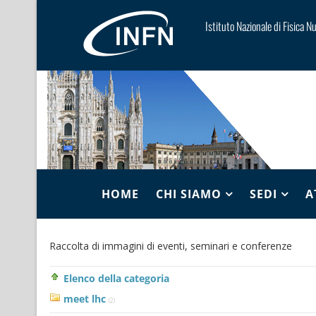
Istituto Nazionale di Fisica N
HOME
CHI SIAMO
SEDI
A
Raccolta di immagini di eventi, seminari e conferenze
Elenco della categoria
meet lhc
(2)