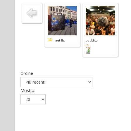
meet lhc
pubblico
Ordine
Mostra: